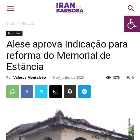
Abrir 
Início
Notícias
Notícias
Alese aprova Indicação para
reforma do Memorial de
Estância
Por
Valesca Montalvão
-
19 de junho de 2020
1078
0