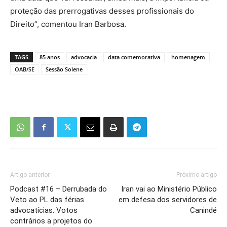
proteção das prerrogativas desses profissionais do
Direito”, comentou Iran Barbosa.
TAGS
85 anos
advocacia
data comemorativa
homenagem
OAB/SE
Sessão Solene
Artigo anterior
Próximo artigo
Podcast #16 – Derrubada do
Iran vai ao Ministério Público
Veto ao PL das férias
em defesa dos servidores de
advocatícias. Votos
Canindé
contrários a projetos do