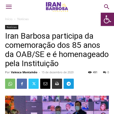
Abrir 
Início
Notícias
Notícias
Iran Barbosa participa da
comemoração dos 85 anos
da OAB/SE e é homenageado
pela Instituição
Por
Valesca Montalvão
-
15 de dezembro de 2020
491
0