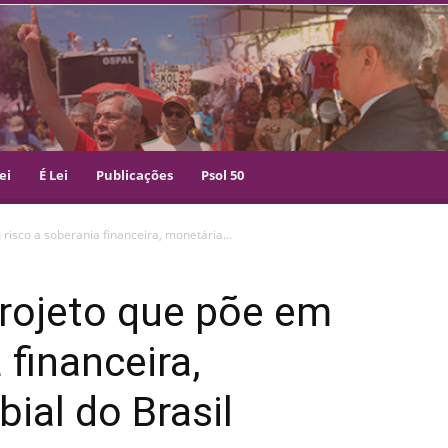
ei
É Lei
Publicações
Psol 50
 risco a soberania financeira, monetária...
 projeto que põe em
 financeira,
ial do Brasil