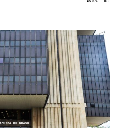
874
0