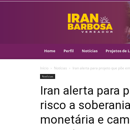
IRAN
BARBOSA
–
VEREADOR
::
ARACAJU
–
Home
Perfil
Notícias
Projetos de L
PSOL
Início
Notícias
Iran alerta para projeto que põe em
Notícias
Iran alerta para
risco a soberania
monetária e camb