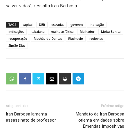
salvar vidas”, ressalta Iran Barbosa.
TAGS
capital
DER
estradas
governo
indicação
indicações
Itabaiana
malha asfáltica
Malhador
Moita Bonita
recuperação
Riachão do Dantas
Riachuelo
rodovias
Simão Dias
Artigo anterior
Próximo artigo
Iran Barbosa lamenta
Mandato de Iran Barbosa
assassinato de professor
orienta entidades sobre
Emendas Impositivas