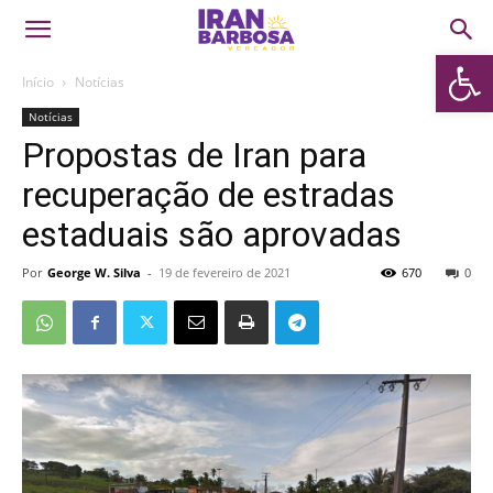
Abrir 
Início
Notícias
Notícias
Propostas de Iran para
recuperação de estradas
estaduais são aprovadas
Por
George W. Silva
-
19 de fevereiro de 2021
670
0