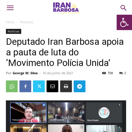
Abrir 
Início
Notícias
Notícias
Deputado Iran Barbosa apoia
a pauta de luta do
‘Movimento Polícia Unida’
Por
George W. Silva
-
16 de junho de 2021
758
0