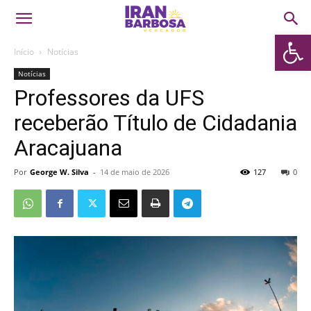
Abrir 
Início
Notícias
Notícias
Professores da UFS
receberão Título de Cidadania
Aracajuana
Por
George W. Silva
-
14 de maio de 2026
127
0