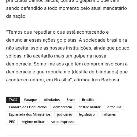
princípios democráticos, contra o golpismo que vem
sendo defendido a todo momento pelo atual mandatário
da nação.
“Temos que repudiar o que está acontecendo e
denunciar essas ações golpistas. A sociedade brasileira
não aceita isso e as nossas instituições, ainda que pouco
sólidas, não aceitarão mais um golpe na nossa
democracia. Somo-me aos que têm compromisso com a
democracia e que repudiam o (desfile de blindados) que
aconteceu ontem, em Brasília”, afirmou Iran Barbosa.
TAGS
#ataque
blindados
Brasil
Brasília
Câmara dos Deputados
democracia
desfile militar
ditadura
Esplanada dos Ministérios
judiciário
legislativo
militares
PEC
regime militar
voto impresso