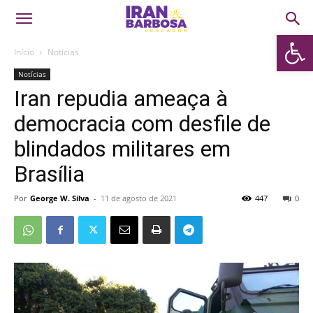
Abrir 
Início
Notícias
Notícias
Iran repudia ameaça à
democracia com desfile de
blindados militares em
Brasília
Por
George W. Silva
-
11 de agosto de 2021
447
0