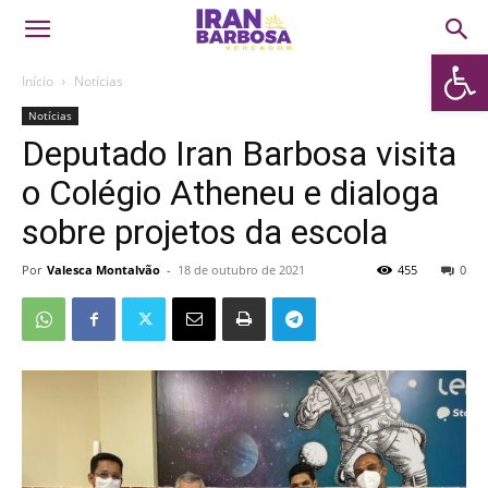
Abrir 
Início
Notícias
Notícias
Deputado Iran Barbosa visita
o Colégio Atheneu e dialoga
sobre projetos da escola
Por
Valesca Montalvão
-
18 de outubro de 2021
455
0