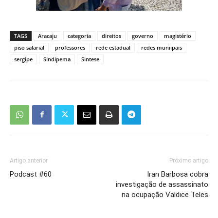
TAGS
Aracaju
categoria
direitos
governo
magistério
piso salarial
professores
rede estadual
redes muniipais
sergipe
Sindipema
Sintese
Artigo anterior
Próximo artigo
Podcast #60
Iran Barbosa cobra
investigação de assassinato
na ocupação Valdice Teles