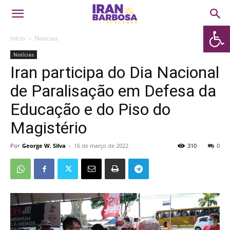
Abrir 
Início
Notícias
Notícias
Iran participa do Dia Nacional
de Paralisação em Defesa da
Educação e do Piso do
Magistério
Por
George W. Silva
-
16 de março de 2022
310
0