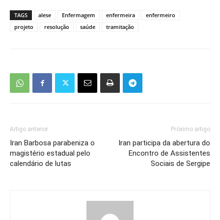
TAGS
alese
Enfermagem
enfermeira
enfermeiro
projeto
resolução
saúde
tramitação
Artigo anterior
Próximo artigo
Iran Barbosa parabeniza o
Iran participa da abertura do
magistério estadual pelo
Encontro de Assistentes
calendário de lutas
Sociais de Sergipe