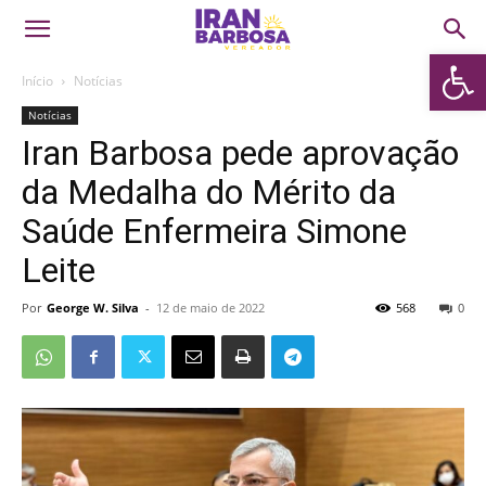
Abrir 
Início
Notícias
Notícias
Iran Barbosa pede aprovação
da Medalha do Mérito da
Saúde Enfermeira Simone
Leite
Por
George W. Silva
-
12 de maio de 2022
568
0