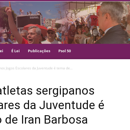
ei
É Lei
Publicações
Psol 50
nos Jogos Escolares da Juventude é tema de...
atletas sergipanos
ares da Juventude é
 de Iran Barbosa