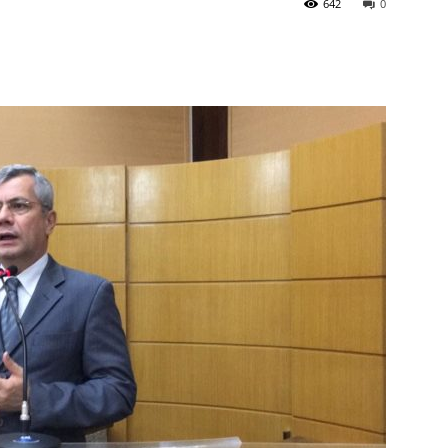
642
0