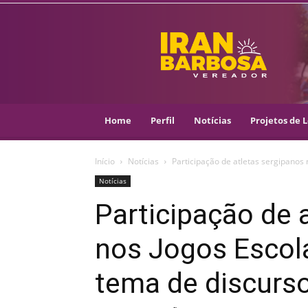
IRAN
BARBOSA
–
VEREADOR
::
ARACAJU
–
Home
Perfil
Notícias
Projetos de L
PSOL
Início
Notícias
Participação de atletas sergipanos 
Notícias
Participação de 
nos Jogos Escol
tema de discurso