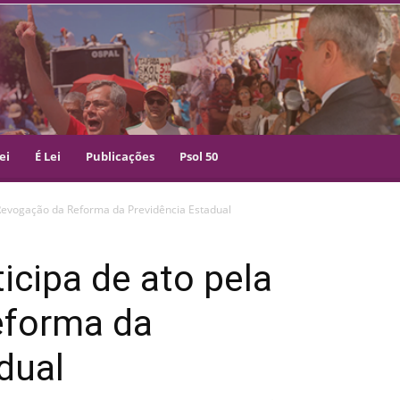
ei
É Lei
Publicações
Psol 50
 Revogação da Reforma da Previdência Estadual
icipa de ato pela
eforma da
dual