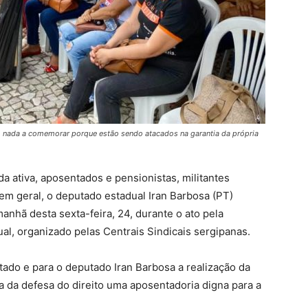
 nada a comemorar porque estão sendo atacados na garantia da própria
da ativa, aposentados e pensionistas, militantes
a em geral, o deputado estadual Iran Barbosa (PT)
anhã desta sexta-feira, 24, durante o ato pela
al, organizado pelas Centrais Sindicais sergipanas.
tado e para o deputado Iran Barbosa a realização da
ia da defesa do direito uma aposentadoria digna para a