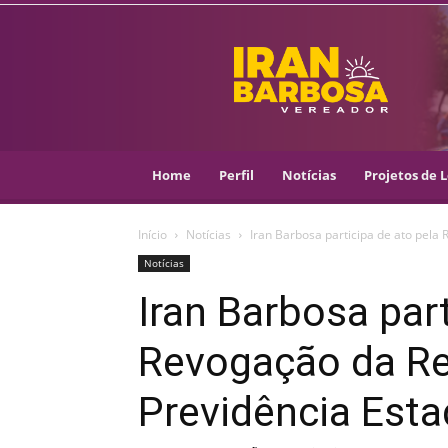
IRAN
BARBOSA
–
VEREADOR
::
ARACAJU
–
Home
Perfil
Notícias
Projetos de L
PSOL
Início
Notícias
Iran Barbosa participa de ato pela
Notícias
Iran Barbosa part
Revogação da R
Previdência Esta