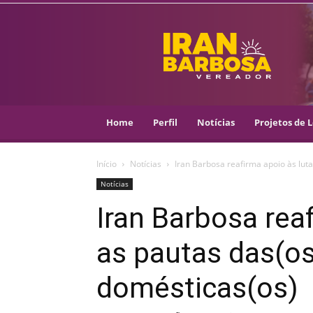
IRAN
BARBOSA
–
VEREADOR
::
ARACAJU
–
Home
Perfil
Notícias
Projetos de L
PSOL
Início
Notícias
Iran Barbosa reafirma apoio às lut
Notícias
Iran Barbosa rea
as pautas das(os
domésticas(os)