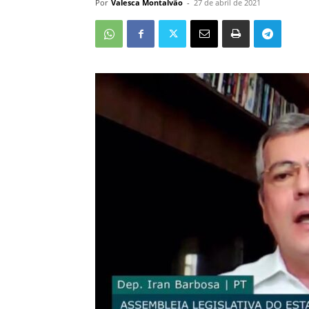
Por
Valesca Montalvão
-
27 de abril de 2021