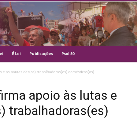
ei
É Lei
Publicações
Psol 50
as e as pautas das(os) trabalhadoras(es) domésticas(os)
firma apoio às lutas e
) trabalhadoras(es)