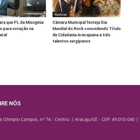
Notícias
para que PL da Misoginia
Câmara Municipal festeja Dia
o para votação na
Mundial do Rock concedendo Título
eral
de Cidadania Aracajuana a três
talentos sergipanos
BRE NÓS
a Olimpio Campos, nº 74 - Centro. | Aracaju/SE - CEP: 49.010-040 | 