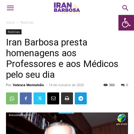
Abrir 
Início
Notícias
Notícias
Iran Barbosa presta
homenagens aos
Professores e aos Médicos
pelo seu dia
Por
Valesca Montalvão
-
14 de outubro de 2020
560
0