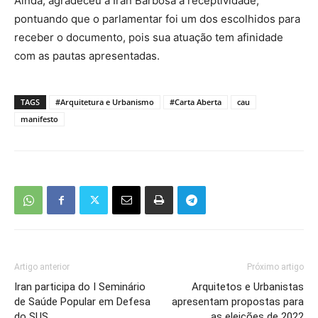
Ainda, agradeceu a Iran Barbosa a receptividade,
pontuando que o parlamentar foi um dos escolhidos para
receber o documento, pois sua atuação tem afinidade
com as pautas apresentadas.
TAGS
#Arquitetura e Urbanismo
#Carta Aberta
cau
manifesto
Artigo anterior
Próximo artigo
Iran participa do I Seminário
Arquitetos e Urbanistas
de Saúde Popular em Defesa
apresentam propostas para
do SUS
as eleições de 2022